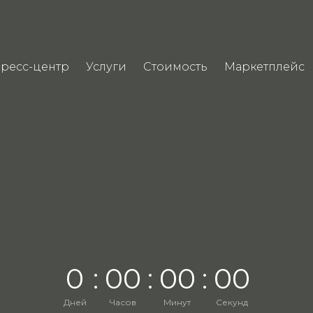
ресс-центр
Услуги
Стоимость
Маркетплейс
0
:
0
0
:
0
0
:
0
0
Дней
Часов
Минут
Секунд